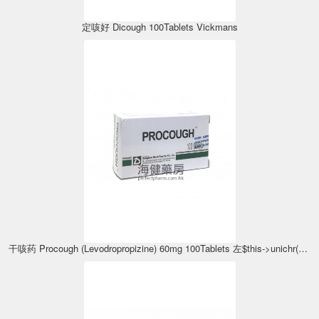
定咳好 Dicough 100Tablets Vickmans
干咳药 Procough (Levodropropizine) 60mg 100Tablets 左$this->unichr(32671);丙$this->unichr(21708);$this->unichr(21994);