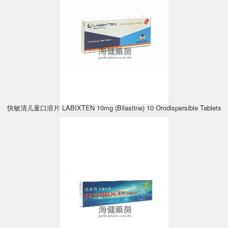
快敏清儿童口溶片 LABIXTEN 10mg (Bilastine) 10 Orodispersible Tablets