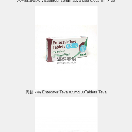
水光抗皱锁水 Viscontour serum advanced 0.6% 1ml x 30
恩替卡韦 Entecavir Teva 0.5mg 30Tablets Teva