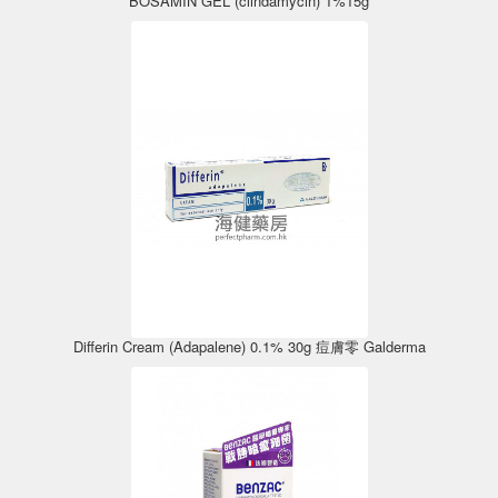
BOSAMIN GEL (clindamycin) 1%15g
Differin Cream (Adapalene) 0.1% 30g 痘膚零 Galderma