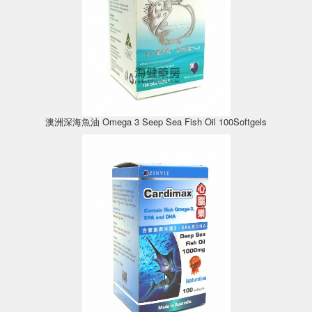
澳洲深海魚油 Omega 3 Seep Sea Fish Oil 100Softgels