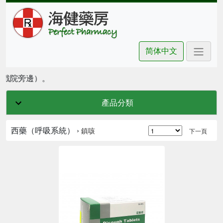
简体中文
坊戲院旁邊）。
產品分類
西藥（呼吸系統） ›
鎮咳
下一頁