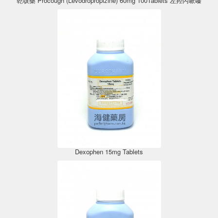
乾咳藥 Procough (Levodropropizine) 60mg 100Tablets 左羟丙哌嗪
Dexophen 15mg Tablets