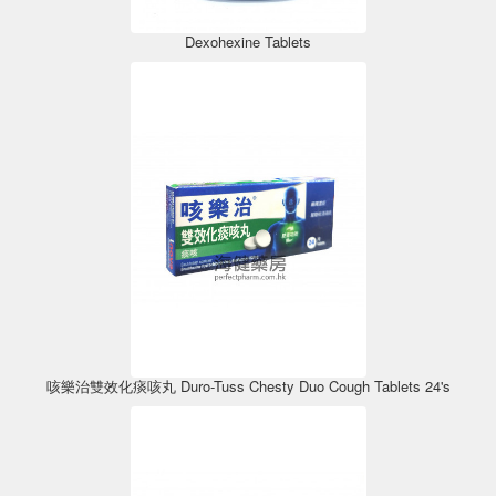
Dexohexine Tablets
咳樂治雙效化痰咳丸 Duro-Tuss Chesty Duo Cough Tablets 24's