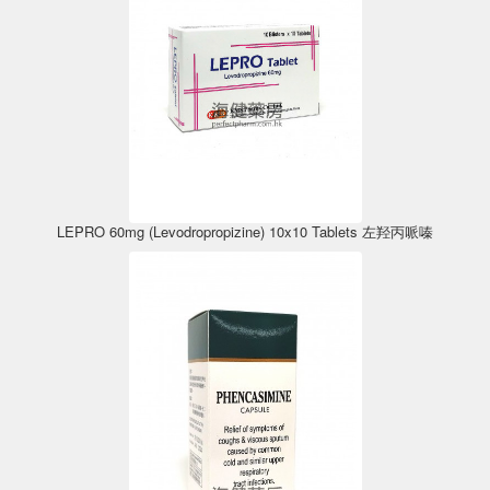
LEPRO 60mg (Levodropropizine) 10x10 Tablets 左羟丙哌嗪