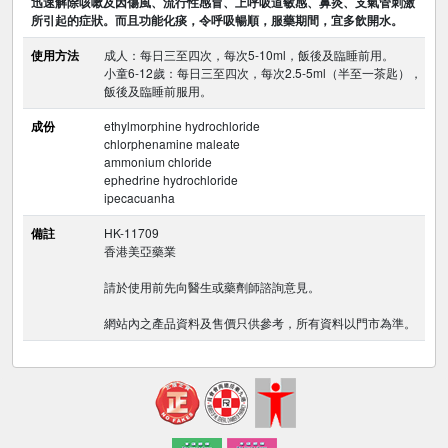
迅速解除咳嗽及因傷風、流行性感冒、上呼吸道敏感、鼻炎、支氣管刺激
所引起的症狀。而且功能化痰，令呼吸暢順，服藥期間，宜多飲開水。
使用方法
成人：每日三至四次，每次5-10ml，飯後及臨睡前用。
小童6-12歲：每日三至四次，每次2.5-5ml（半至一茶匙），
飯後及臨睡前服用。
成份
ethylmorphine hydrochloride
chlorphenamine maleate
ammonium chloride
ephedrine hydrochloride
ipecacuanha
備註
HK-11709
香港美亞藥業
請於使用前先向醫生或藥劑師諮詢意見。
網站內之產品資料及售價只供參考，所有資料以門市為準。