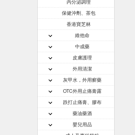
內分泌調理
保健沖劑、茶包
香港寶芝林
維他命
中成藥
皮膚護理
外用清潔
灰甲水，外用癬藥
OTC外用止痛膏露
跌打止痛膏、膠布
藥油藥酒
嬰兒用品