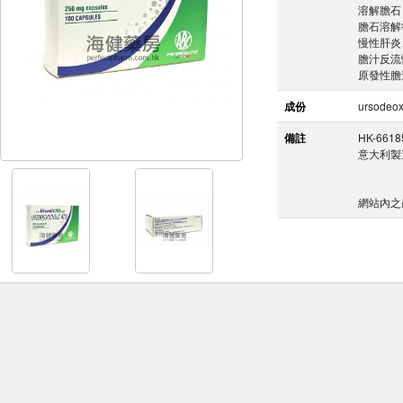
溶解膽石
膽石溶解
慢性肝炎、
膽汁反流
原發性膽
成份
ursodeox
備註
HK-6618
意大利製
網站內之