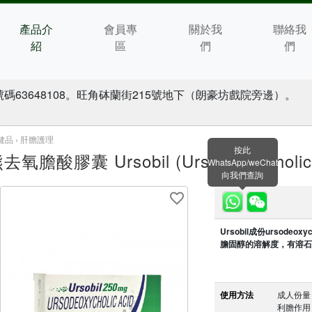
產品介
會員專
關於我
聯絡我
紹
區
們
們
碼63648108。旺角砵蘭街215號地下（朗豪坊戲院旁邊）。
健品 ›
肝膽護理
按此
去氧膽酸膠囊 Ursobil (Ursodeoxycholic 
WhatsApp/weChat
向我們查詢
Ursobil成份ursode
膽固醇的溶解度，有溶石
使用方法
成人份量
利膽作用