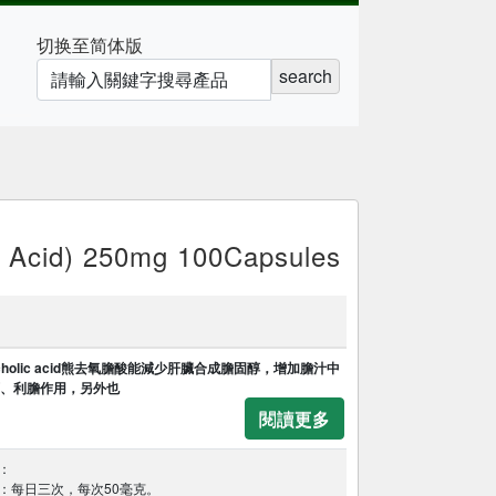
切换至简体版
search
Acid) 250mg 100Capsules
oxycholic acid熊去氧膽酸能減少肝臟合成膽固醇，增加膽汁中
、利膽作用，另外也
閱讀更多
：
：每日三次，每次50毫克。