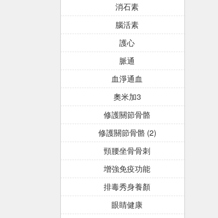
消石素
腦活素
護心
脈通
血淨通血
奧米加3
修護關節骨骼
修護關節骨骼 (2)
頸腰坐骨骨刺
增強免疫功能
排毒秀身養顏
眼睛健康