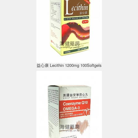
益心康 Lecithin 1200mg 100Softgels