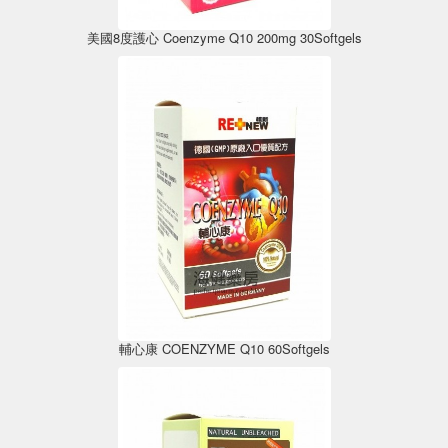
美國8度護心 Coenzyme Q10 200mg 30Softgels
輔心康 COENZYME Q10 60Softgels