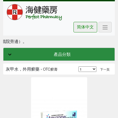
简体中文
坊戲院旁邊）。
產品分類
灰甲水，外用癬藥 ›
OTC癬膏
下一頁