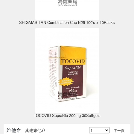
SHIGMABITAN Combination Cap B25 100's x 10Packs
TOCOVID SupraBio 200mg 30Softgels
維他命 ›
其他維他命
下一頁