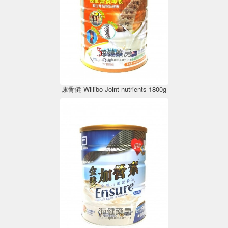
康骨健 Willibo Joint nutrients 1800g