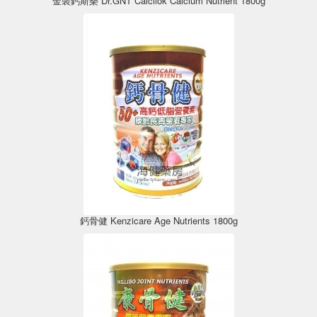
金裝鈣斯樂 Dr.GNT Calcilok Calcium Nutrient 1800g
鈣骨健 Kenzicare Age Nutrients 1800g