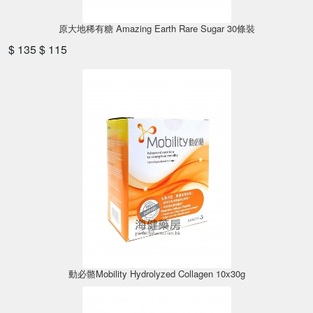
原大地稀有糖 Amazing Earth Rare Sugar 30條裝
$ 135
$ 115
動必骼Mobility Hydrolyzed Collagen 10x30g