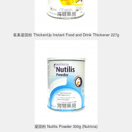
雀巢凝固粉 ThickenUp Instant Food and Drink Thickener 227g
凝固粉 Nutilis Powder 300g (Nutricia)