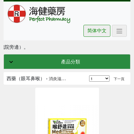
简体中文
坊戲院旁邊）。
產品分類
西藥（眼耳鼻喉） ›
消炎滋潤喉糖
下一頁