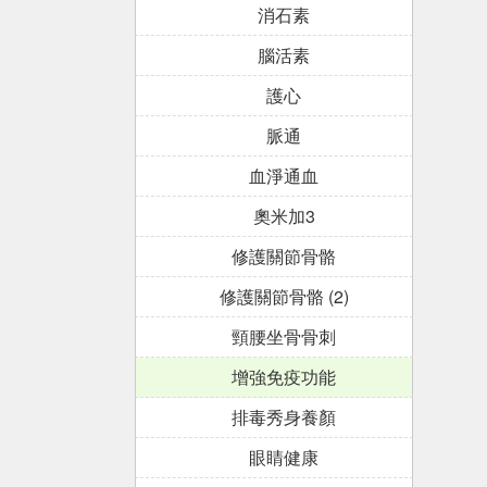
消石素
腦活素
護心
脈通
血淨通血
奧米加3
修護關節骨骼
修護關節骨骼 (2)
頸腰坐骨骨刺
增強免疫功能
排毒秀身養顏
眼睛健康