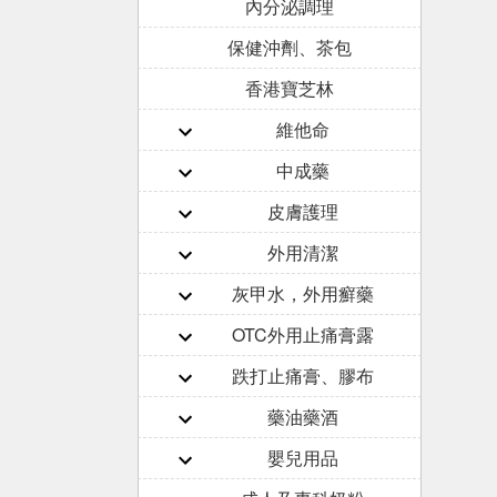
內分泌調理
保健沖劑、茶包
香港寶芝林
維他命
中成藥
皮膚護理
外用清潔
灰甲水，外用癬藥
OTC外用止痛膏露
跌打止痛膏、膠布
藥油藥酒
嬰兒用品