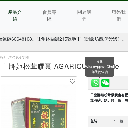
產品介
會員專
關於我
聯絡我
紹
區
們
們
p號碼63648108。旺角砵蘭街215號地下（朗豪坊戲院旁邊）。
健品 ›
增強免疫功能
按此
皇牌姬松茸膠囊 AGARICUS capsule
WhatsApp/weChat
向我們查詢
日皇牌姬松茸膠囊含有豐
還有磷、鎂、鈣、鈉、鐵
包裝
100粒