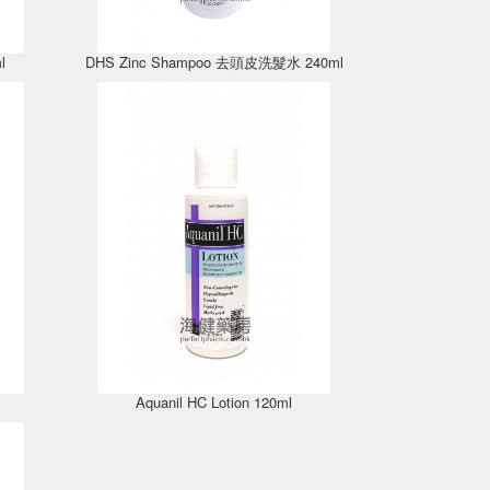
l
DHS Zinc Shampoo 去頭皮洗髮水 240ml
Aquanil HC Lotion 120ml