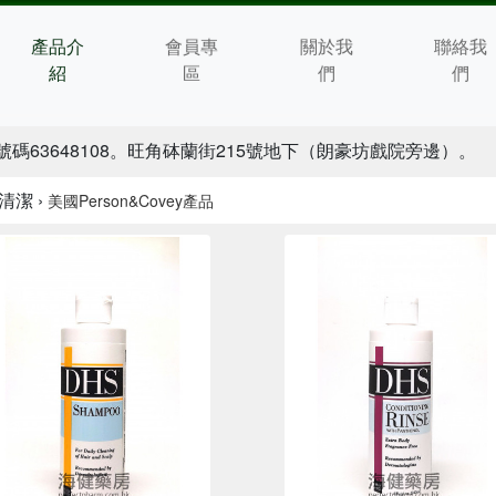
產品介
會員專
關於我
聯絡我
紹
區
們
們
號碼63648108。旺角砵蘭街215號地下（朗豪坊戲院旁邊）。
清潔 ›
美國Person&Covey產品