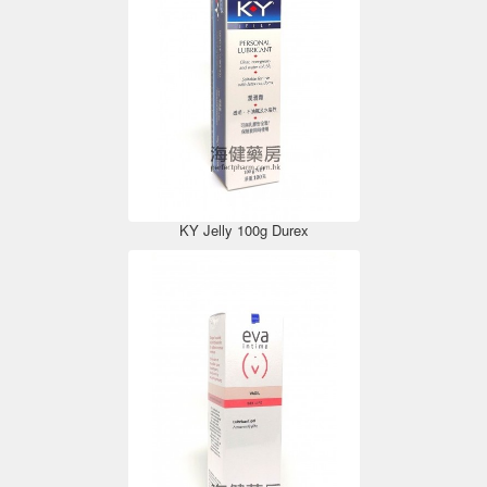
KY Jelly 100g Durex