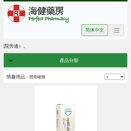
简体中文
坊戲院旁邊）。
產品分類
情趣用品 ›
潤滑啫喱