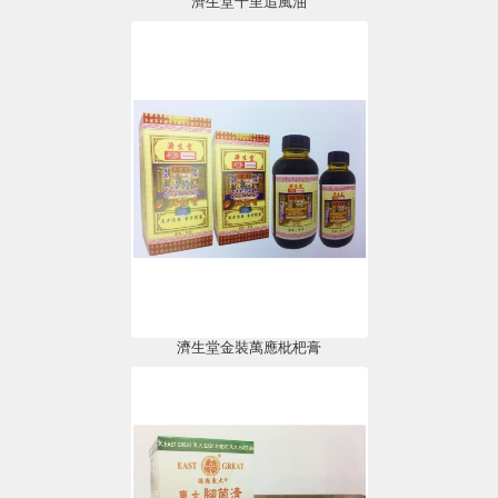
濟生堂千里追風油
濟生堂金裝萬應枇杷膏