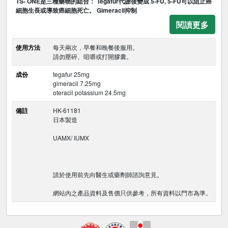
TS- ONE是三種藥物的組合： Tegafur代謝後變成 5-FU, 5-FU可以阻止癌
細胞生長或導致癌細胞死亡。 Gimeracil抑制
閱讀更多
使用方法
每天兩次，早餐和晚餐後服用。
請勿壓碎、咀嚼或打開膠囊。
成份
tegafur 25mg
gimeracil 7.25mg
oteracil potassium 24.5mg
備註
HK-61181
日本製造
UAMX/ IUMX
請於使用前先向醫生或藥劑師諮詢意見。
網站內之產品資料及售價只供參考，所有資料以門市為準。