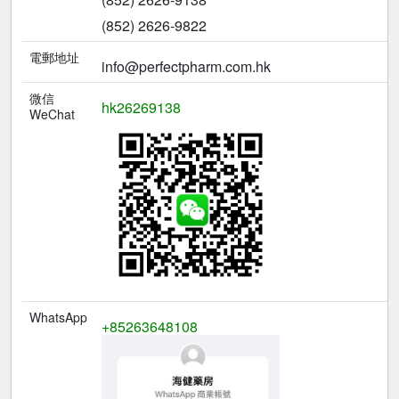
(852) 2626-9822
電郵地址
info@perfectpharm.com.hk
微信
hk26269138
WeChat
WhatsApp
+85263648108