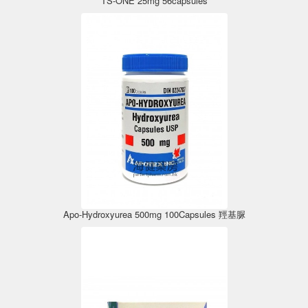
TS-ONE 25mg 56capsules
Apo-Hydroxyurea 500mg 100Capsules ‎羥基‎‎脲