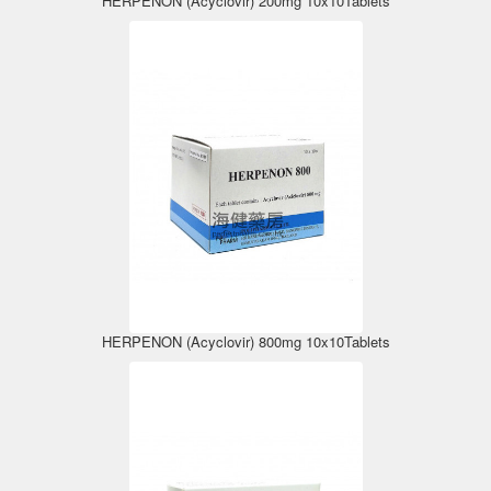
HERPENON (Acyclovir) 200mg 10x10Tablets
HERPENON (Acyclovir) 800mg 10x10Tablets