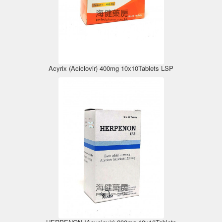
Acyrix (Aciclovir) 400mg 10x10Tablets LSP