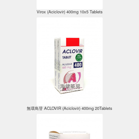
Virox (Aciclovir) 400mg 10x5 Tablets
無環鳥苷 ACLOVIR (Aciclovir) 400mg 20Tablets