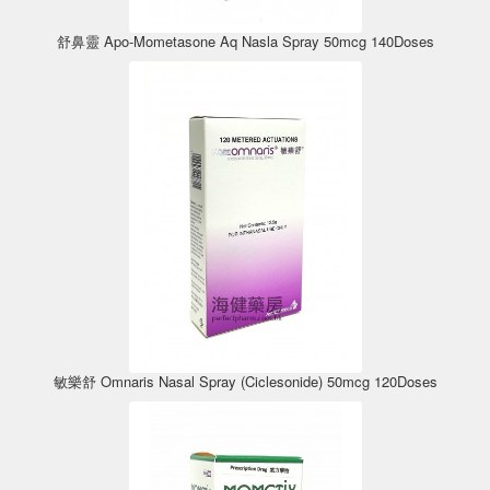
舒鼻靈 Apo-Mometasone Aq Nasla Spray 50mcg 140Doses
敏樂舒 Omnaris Nasal Spray (Ciclesonide) 50mcg 120Doses