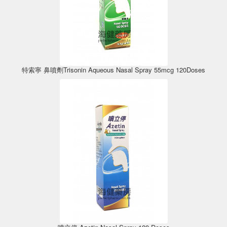
特索寧 鼻噴劑Trisonin Aqueous Nasal Spray 55mcg 120Doses