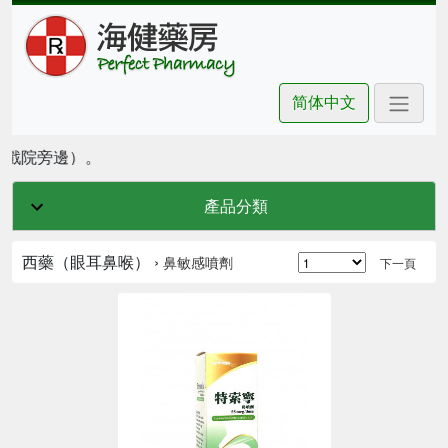
简体中文
坊戲院旁邊）。
產品分類
西藥（眼耳鼻喉） ›
鼻敏感噴劑
下一頁