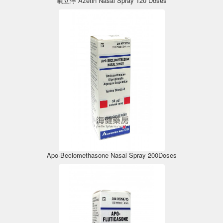
噴立停 Azetin Nasal Spray 120 Doses
Apo-Beclomethasone Nasal Spray 200Doses