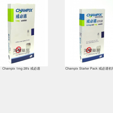
Champix 1mg 28's 戒必適
Champix Starter Pack 戒必適