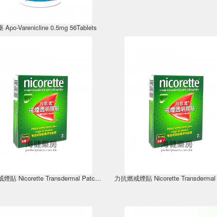
Apo-Varenicline 0.5mg 56Tablets
力抗燃戒煙貼 Nicorette Transdermal Patch 15mg 7片