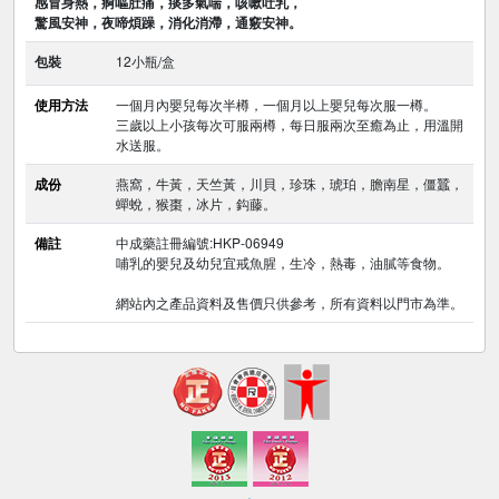
感冒身熱，痾嘔肚痛，痰多氣喘，咳嗽吐乳，
驚風安神，夜啼煩躁，消化消滯，通竅安神。
包裝
12小瓶/盒
使用方法
一個月內嬰兒每次半樽，一個月以上嬰兒每次服一樽。
三歲以上小孩每次可服兩樽，每日服兩次至癒為止，用溫開
水送服。
成份
燕窩，牛黃，天竺黃，川貝，珍珠，琥珀，膽南星，僵蠶，
蟬蛻，猴棗，冰片，鈎藤。
備註
中成藥註冊編號:HKP-06949
哺乳的嬰兒及幼兒宜戒魚腥，生冷，熱毒，油膩等食物。
網站內之產品資料及售價只供參考，所有資料以門市為準。