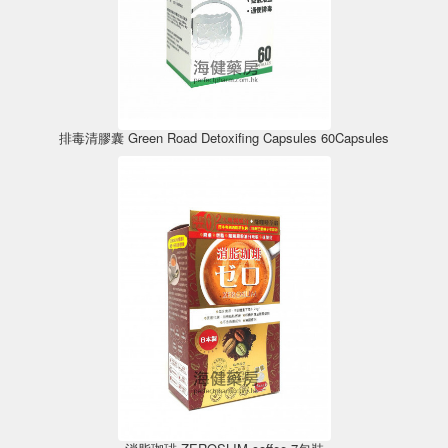
排毒清膠囊 Green Road Detoxifing Capsules 60Capsules