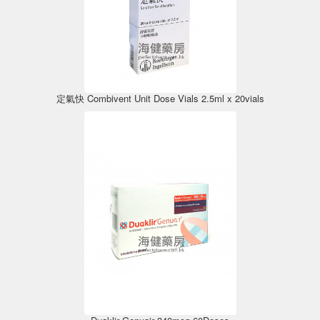
定氣快 Combivent Unit Dose Vials 2.5ml x 20vials