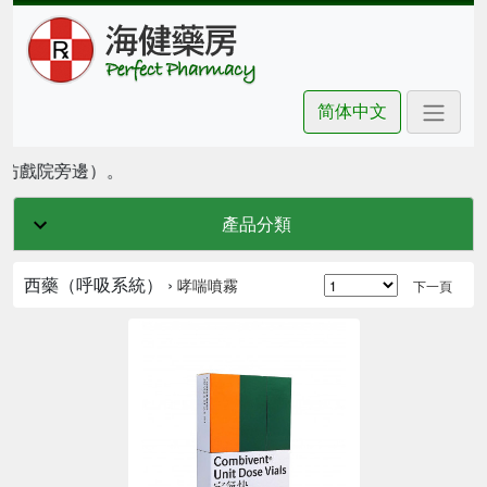
简体中文
豪坊戲院旁邊）。
產品分類
西藥（呼吸系統） ›
哮喘噴霧
下一頁