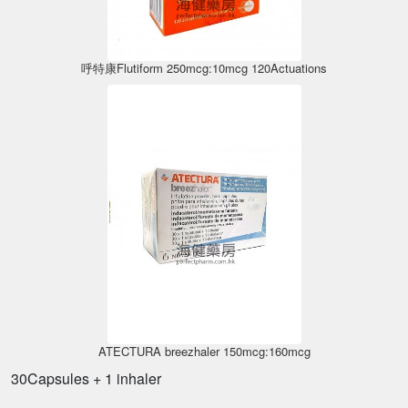
呼特康Flutiform 250mcg:10mcg 120Actuations
ATECTURA breezhaler 150mcg:160mcg
30Capsules + 1 inhaler