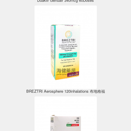
Duaklir Genuair 340mcg 60Doses
BREZTRI Aerosphere 120inhalations 布地格福