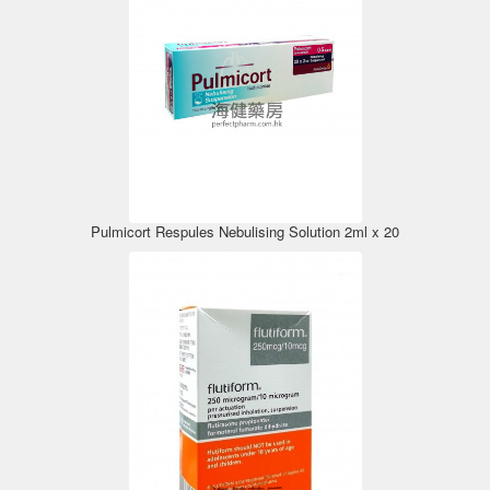
Pulmicort Respules Nebulising Solution 2ml x 20