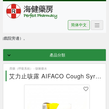
简体中文
朗豪坊戲院旁邊）。
產品分類
西藥（呼吸系統） ›
咳嗽藥水
艾力止咳露 AIFACO Cough Syrup 150ml