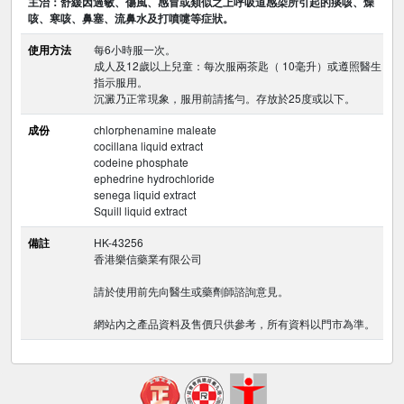
主治：舒緩因過敏、傷風、感冒或類似之上呼吸道感染所引起的痰咳、燥
咳、寒咳、鼻塞、流鼻水及打噴嚏等症狀。
使用方法
每6小時服一次。
成人及12歲以上兒童：每次服兩茶匙（ 10毫升）或遵照醫生
指示服用。
沉澱乃正常現象，服用前請搖勻。存放於25度或以下。
成份
chlorphenamine maleate
cocillana liquid extract
codeine phosphate
ephedrine hydrochloride
senega liquid extract
Squill liquid extract
備註
HK-43256
香港樂信藥業有限公司
請於使用前先向醫生或藥劑師諮詢意見。
網站內之產品資料及售價只供參考，所有資料以門市為準。