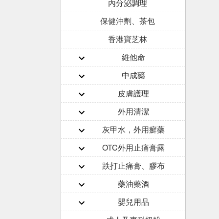
內分泌調理
保健沖劑、茶包
香港寶芝林
維他命
中成藥
皮膚護理
外用清潔
灰甲水，外用癬藥
OTC外用止痛膏露
跌打止痛膏、膠布
藥油藥酒
嬰兒用品