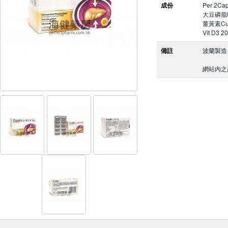
成份
Per 2Cap
大豆磷脂Pho
薑黃素Cur
Vit D3 2
備註
波蘭製造
網站內之