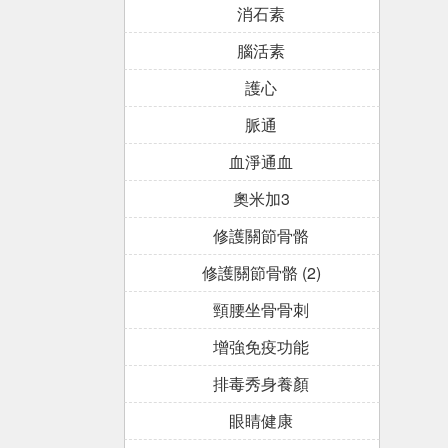
消石素
腦活素
護心
脈通
血淨通血
奧米加3
修護關節骨骼
修護關節骨骼 (2)
頸腰坐骨骨刺
增強免疫功能
排毒秀身養顏
眼睛健康