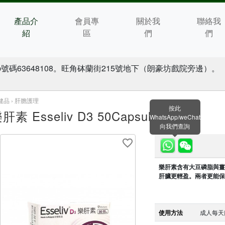
產品介
會員專
關於我
聯絡我
紹
區
們
們
號碼63648108。旺角砵蘭街215號地下（朗豪坊戲院旁邊）。
健品 ›
肝膽護理
按此
肝素 Esseliv D3 50Capsules
WhatsApp/weChat
向我們查詢
樂肝素含有大豆磷脂與薑
肝臟更輕盈。兩者更能保
使用方法
成人每天