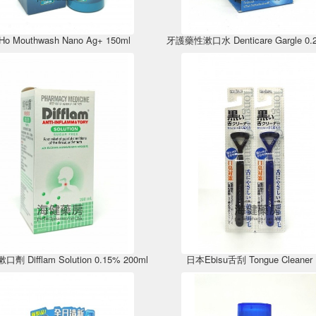
Ho Mouthwash Nano Ag+ 150ml
劑 Difflam Solution 0.15% 200ml
日本Ebisu舌刮 Tongue Cleaner 