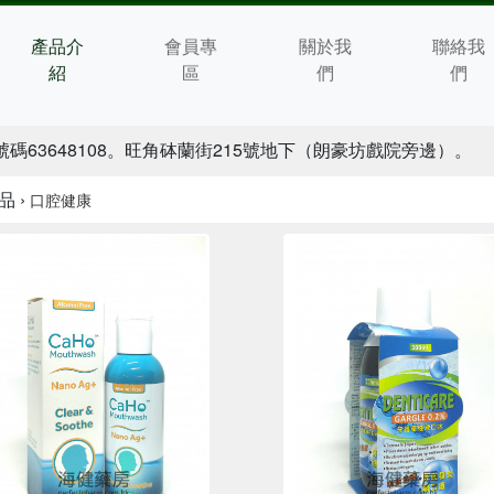
產品介
會員專
關於我
聯絡我
紹
區
們
們
碼63648108。旺角砵蘭街215號地下（朗豪坊戲院旁邊）。
品 ›
口腔健康