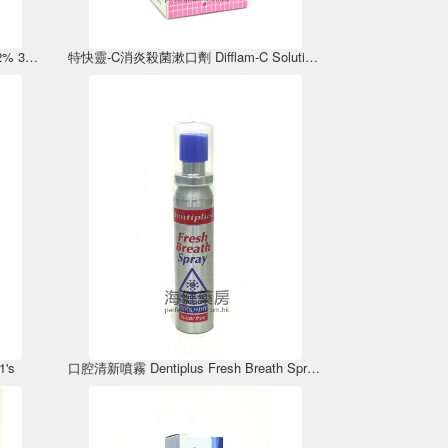
牙護藥性漱口水 Denticare Gargle 0.2% 300ml
特快靈-C消炎殺菌漱口劑 Difflam-C Solution 100ml
1's
口腔清新噴霧 Dentiplus Fresh Breath Spray Coolmint