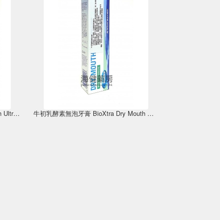
牛初乳酵素漱口水 BioXtra Dry Mouth Ultra Mild Mouthrinse 250ml
牛初乳酵素無泡牙膏 BioXtra Dry Mouth Mild Toothpaste 50ml