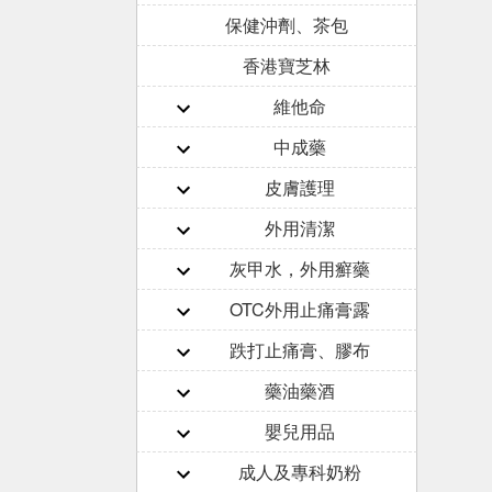
保健沖劑、茶包
香港寶芝林
維他命
中成藥
皮膚護理
外用清潔
灰甲水，外用癬藥
OTC外用止痛膏露
跌打止痛膏、膠布
藥油藥酒
嬰兒用品
成人及專科奶粉