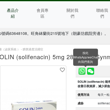
產品介
會員專
關於我
聯絡我
紹
區
們
們
p號碼63648108。旺角砵蘭街215號地下（朗豪坊戲院旁邊）。
藥（泌尿系統 ） ›
膀胱過度活躍症
按此
OLIN (solifenacin) 5mg 28Tablets Syn
WhatsApp/weChat
向我們查詢
SOLIN (solifen
改善日夜頻尿，減少尿急
使用方法
每天一粒
成份
solifena