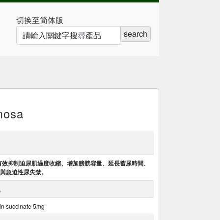
切换至简体版
search
mosa
acin) 能有效抑制迫尿肌過度收縮、增加膀胱容量、延長蓄尿時間、
與急迫性尿失禁。
。
cin succinate 5mg