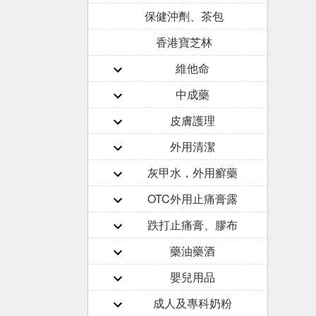
保健沖劑、茶包
香港寶芝林
維他命
中成藥
皮膚護理
外用清潔
灰甲水，外用癬藥
OTC外用止痛膏露
跌打止痛膏、膠布
藥油藥酒
嬰兒用品
成人及專科奶粉