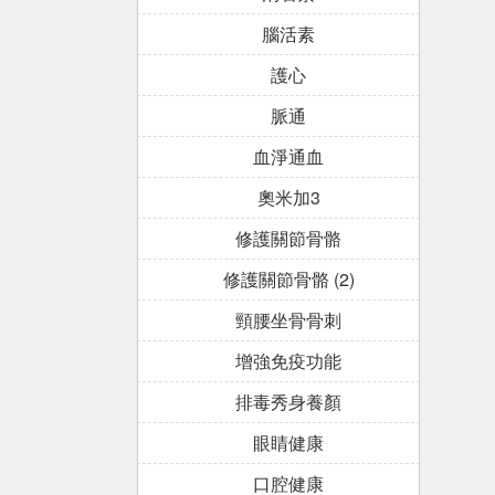
腦活素
護心
脈通
血淨通血
奧米加3
修護關節骨骼
修護關節骨骼 (2)
頸腰坐骨骨刺
增強免疫功能
排毒秀身養顏
眼睛健康
口腔健康