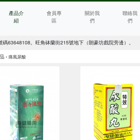
產品介
會員專
關於我
聯絡我
紹
區
們
們
碼63648108。旺角砵蘭街215號地下（朗豪坊戲院旁邊）。
品 ›
痛風尿酸