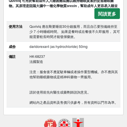
Quviviq 可用於幫助成年人入睡困難或難以維持睡眠質素的促進睡眠藥
物。其原理是阻隔大腦中一種化學物質orexin，幫助成年人更容易入睡並
閱讀更多
使用方法
Quviviq 應在剛要睡前30分鐘服用，而且自己要預備維持至
少 7 小時睡眠時間。 如果是餐時或在餐後不久即服用， 其可
能需要較長時間才能發揮藥效。
成份
daridorexant (as hydrochloride) 50mg
備註
HK-68237
法國製造
注意：服食後不應駕駛車輛或者操作重型機械。亦不應與其
他幫助睡眠藥物或是精神科藥物一齊服用。
請於使用前先向醫生或藥劑師諮詢意見。
網站內之產品資料及售價只供參考，所有資料以門市為準。