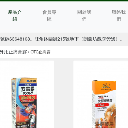
產品介
會員專
關於我
聯絡我
紹
區
們
們
p號碼63648108。旺角砵蘭街215號地下（朗豪坊戲院旁邊）。
C外用止痛膏露 ›
OTC止痛露