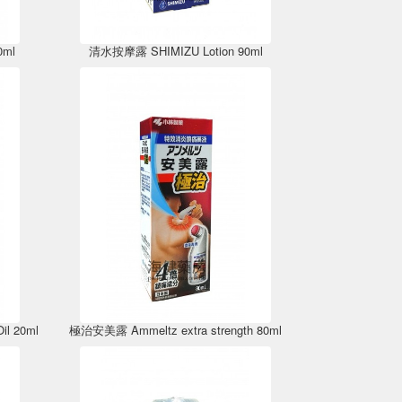
0ml
清水按摩露 SHIMIZU Lotion 90ml
l 20ml
極治安美露 Ammeltz extra strength 80ml