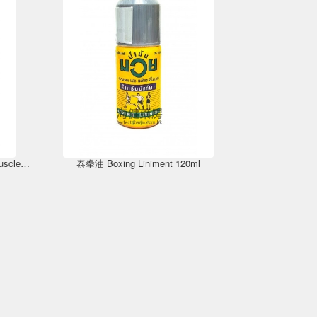
潘氏康骨勁 OSA-40 Glucosamine Muscle and Joint Gel 140ml
泰拳油 Boxing Liniment 120ml