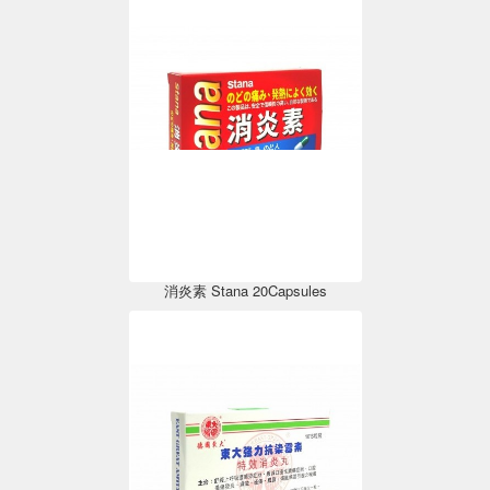
消炎素 Stana 20Capsules