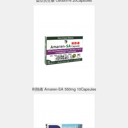
焱症抗生藥 Cefaxin-6 20Capsules
利熱痛 Amaren-SA 550mg 10Capsules