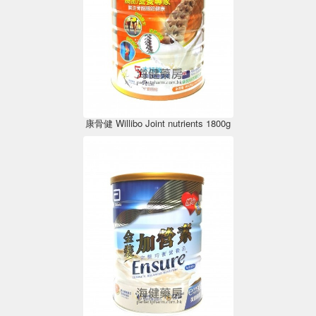
康骨健 Willibo Joint nutrients 1800g