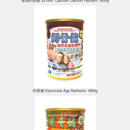
金裝鈣斯樂 Dr.GNT Calcilok Calcium Nutrient 1800g
鈣骨健 Kenzicare Age Nutrients 1800g