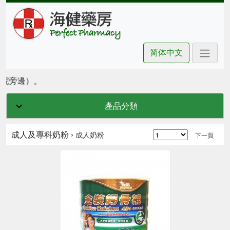
简体中文
院旁邊）。
產品分類
成人及專科奶粉 ›
成人奶粉
下一頁