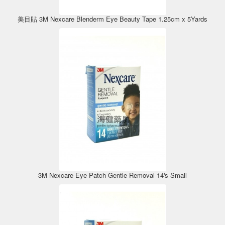
美目貼 3M Nexcare Blenderm Eye Beauty Tape 1.25cm x 5Yards
3M Nexcare Eye Patch Gentle Removal 14's Small