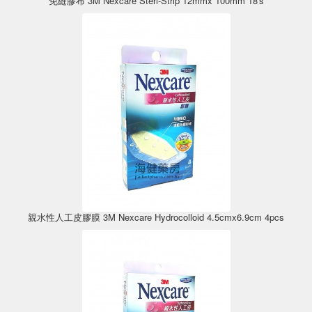
免縫膠布 3M Nexcare Steri-Strip 12mmx 100mm 18's
親水性人工皮膠膜 3M Nexcare Hydrocolloid 4.5cmx6.9cm 4pcs