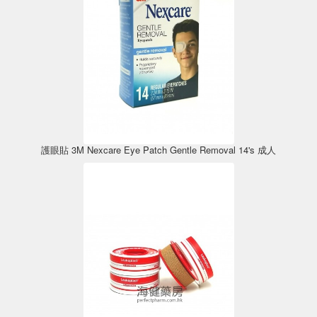
護眼貼 3M Nexcare Eye Patch Gentle Removal 14's 成人