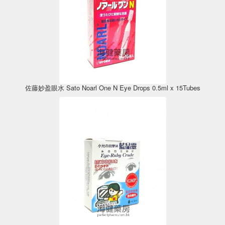
佐藤妙盈眼水 Sato Noarl One N Eye Drops 0.5ml x 15Tubes