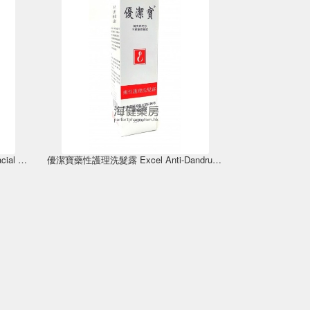
優潔寶茶樹潔面乳 Excel Tea Tree Facial Wash 180ml
優潔寶藥性護理洗髮露 Excel Anti-Dandruff Medicated Shampoo 250ml