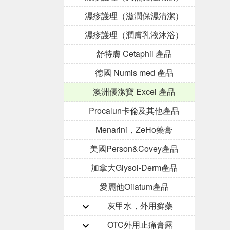
濕疹護理（滋潤保濕清潔）
濕疹護理（潤膚乳液沐浴）
舒特膚 Cetaphil 產品
德國 Numis med 產品
澳洲優潔寶 Excel 產品
Procalun卡倫及其他產品
Menarini，ZeHo藥膏
美國Person&Covey產品
加拿大Glysol-Derm產品
愛麗他Oilatum產品
灰甲水，外用癬藥
OTC外用止痛膏露