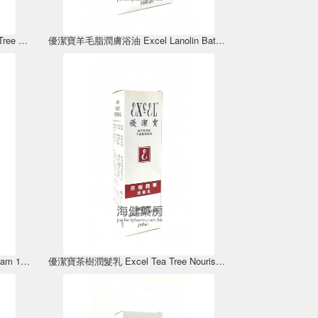
優潔寶茶樹精華清痘啫喱 Excel Tea Tree Acne Medicated Gel 25g
優潔寶羊毛脂潤膚浴油 Excel Lanolin Bath Oil 500ml
優潔寶特膚霜 Excel Ultra Derma Cream 100g
優潔寶茶樹潤髮乳 Excel Tea Tree Nourishing Conditioner 250ml