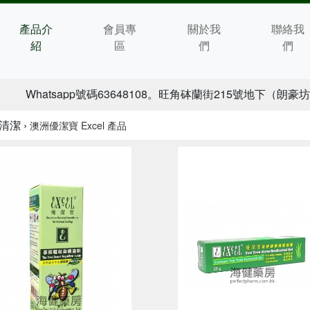
產品介
會員專
關於我
聯絡我
紹
區
們
們
Whatsapp號碼63648108。旺角砵蘭街215號地下（朗豪坊
清潔 ›
澳洲優潔寶 Excel 產品