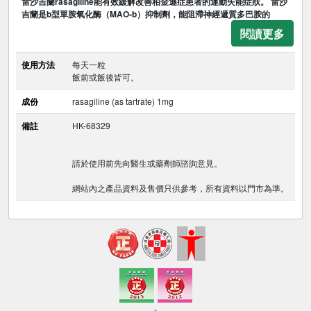
雷沙吉蘭rasagiline能有效緩解改善柏金遜症患者的運動失能症狀。 雷沙
吉蘭是b型單胺氧化酶（MAO-b）抑制劑，能阻滯神經遞質多巴胺的
閱讀更多
使用方法
每天一粒
飯前或飯後皆可。
成份
rasagiline (as tartrate) 1mg
備註
HK-68329
請於使用前先向醫生或藥劑師諮詢意見。
網站內之產品資料及售價只供參考，所有資料以門市為準。