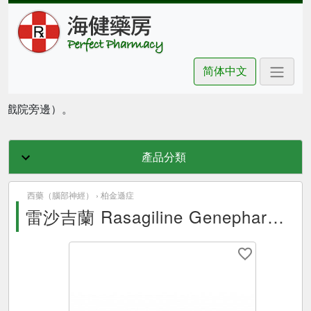
简体中文
豪坊戲院旁邊）。
產品分類
西藥（腦部神經） ›
柏金遜症
雷沙吉蘭 Rasagiline Genepharm 1mg 30Tablets