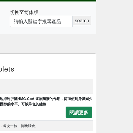
切换至简体版
search
blets
以選擇性地抑制肝臟HMG-CoA 還原酶素的作用，從而使到身體減少
固醇的水平。可以降低其總膽
閱讀更多
，每次一粒。傍晚服食。