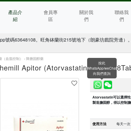
產品介
會員專
關於我
聯絡我
紹
區
們
們
pp號碼63648108。旺角砵蘭街215號地下（朗豪坊戲院旁邊）。
藥（血脂控制） ›
降膽固醇藥
按此
hemill Apitor (Atorvastatin) 20mg 28Ta
WhatsApp/weChat
向我們查詢
Atorvastatin可
製造膽固醇，得以控制膽
使用方法
每天一次