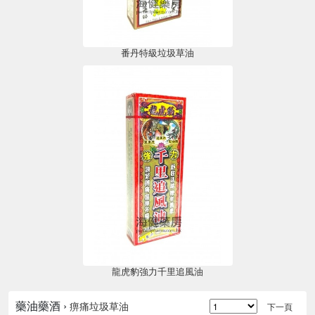
番丹特級垃圾草油
龍虎豹強力千里追風油
藥油藥酒 ›
痹痛垃圾草油
下一頁