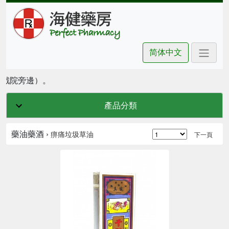
简体中文
坊戲院旁邊）。
產品分類
藥油藥酒 ›
痹痛垃圾草油
下一頁