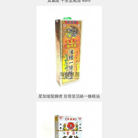
真威龍 千里追風油 45ml
星加坡龍獅虎 壯骨皇活絡一條根油