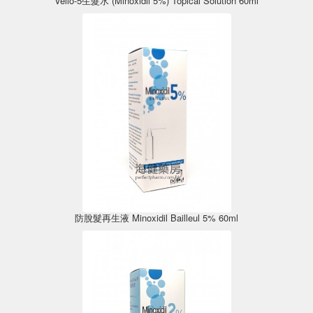
Vello-5生髮水 (Minoxidil 5%) Topical Solution 60ml
防脫髮再生液 Minoxidil Bailleul 5% 60ml