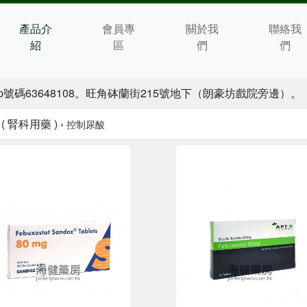
產品介
會員專
關於我
聯絡我
紹
區
們
們
p號碼63648108。旺角砵蘭街215號地下（朗豪坊戲院旁邊）。
( 腎科用藥 ) ›
控制尿酸