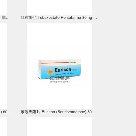
Souric (Febuxostat ) 80mg 28Tablets 非布司他
非布司他 Febuxostate Pentafarma 80mg 28Tablets
善利妥(非布司他) Urictor (Febuxostat) 80mg 30Tablets
苯溴馬隆片 Euricon (Benzbromarone) 50mg 100Tablets 優力康錠