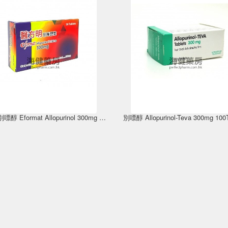
醫方明別嘌醇 Eformat Allopurinol 300mg 30Tablets
別嘌醇 Allopurinol-Teva 300mg 100T