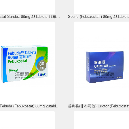
Febuxostat Sandoz 80mg 28Tablets 非布司他
富風靈 Febuda (Febuxostat) 80mg 28tablets