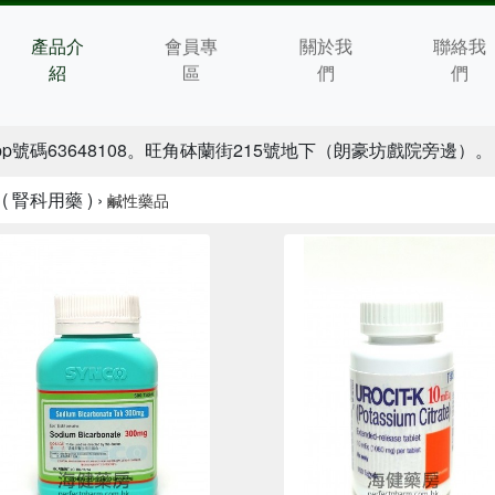
產品介
會員專
關於我
聯絡我
紹
區
們
們
pp號碼63648108。旺角砵蘭街215號地下（朗豪坊戲院旁邊）。
( 腎科用藥 ) ›
鹹性藥品