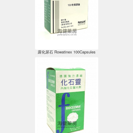
露化尿石 Rowatinex 100Capsules