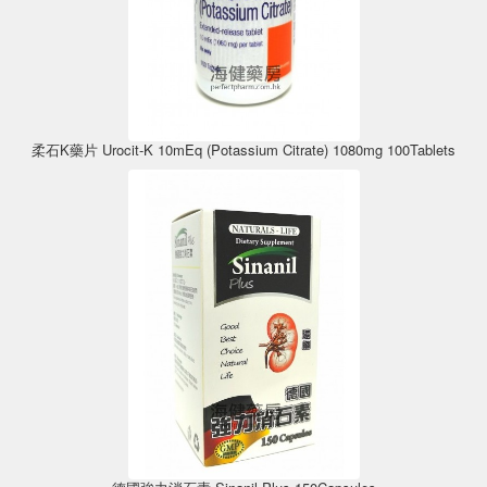
柔石K藥片 Urocit-K 10mEq (Potassium Citrate) 1080mg 100Tablets