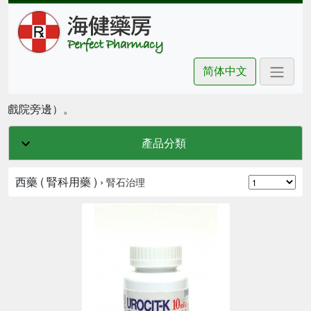
简体中文
豪坊戲院旁邊）。
產品分類
西藥 ( 腎科用藥 ) ›
腎石治理